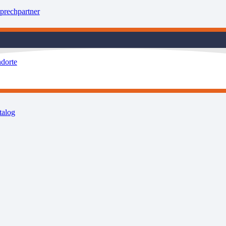
prechpartner
ndorte
talog