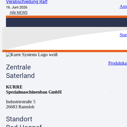
Verabschiedung Ralf
Ans
16. Juni 2026
Alle NEWS
Sta
Produktka
Zentrale
Saterland
KURRE
Spezialmaschinenbau GmbH
Industriestraße 5
26683 Ramsloh
Standort