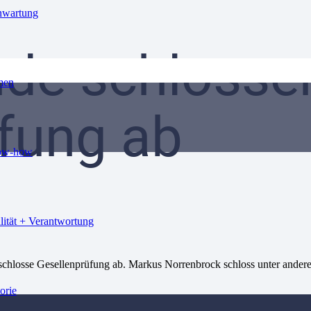
nwartung
nde schlosse
men
fung ab
ow-how
lität + Verantwortung
eschlosse Gesellenprüfung ab. Markus Norrenbrock schloss unter and
orie