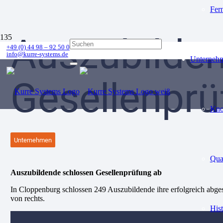
Fer
Auszubilde
+49 (0) 44 98 – 92 50 0
info@kurre-systems.de
Unterneh
Gesellenprü
Kn
Unternehmen
Qua
Auszubildende schlossen Gesellenprüfung ab
In Cloppenburg schlossen 249 Auszubildende ihre erfolgreich abg
von rechts.
Hist