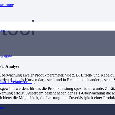
nwartung
tool
men
ow-how
FFT-Analyse
 Überwachung zweier Produktparameter, wie z. B. Litzen- und Kabeldu
en dabei als Kurven dargestellt und in Relation zueinander gesetzt. S
lität + Verantwortung
gewählt werden, für das die Produktleistung spezifiziert wurde. Zusä
e Warnung erfolgt. Außerdem besteht neben der FFT-Überwachung die Mö
 bietet die Möglichkeit, die Leistung und Zuverlässigkeit einer Prod
orie