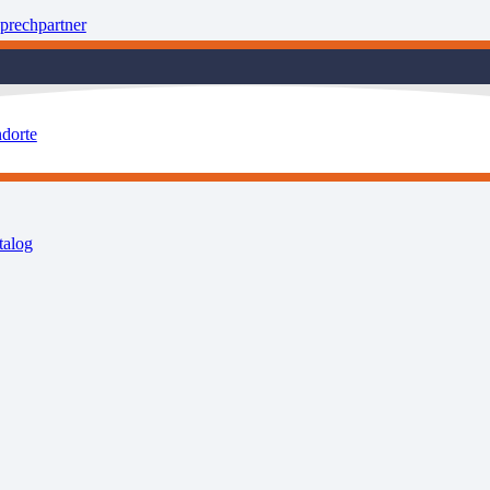
prechpartner
ndorte
talog