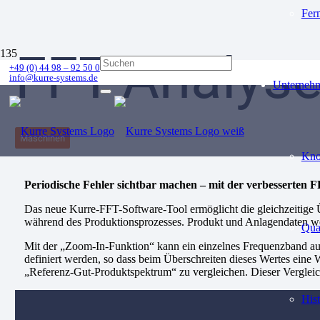
Fer
FFT-Analyse
+49 (0) 44 98 – 92 50 0
info@kurre-systems.de
Unterneh
Maschinen
Kn
Periodische Fehler sichtbar machen – mit der verbesserten 
Das neue Kurre-FFT-Software-Tool ermöglicht die gleichzeitige
während des Produktionsprozesses. Produkt und Anlagendaten werd
Qua
Mit der „Zoom-In-Funktion“ kann ein einzelnes Frequenzband aus
definiert werden, so dass beim Überschreiten dieses Wertes ein
„Referenz-Gut-Produktspektrum“ zu vergleichen. Dieser Vergleich
Hist