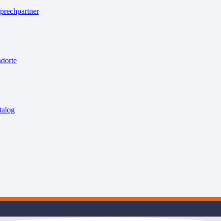
prechpartner
ndorte
talog