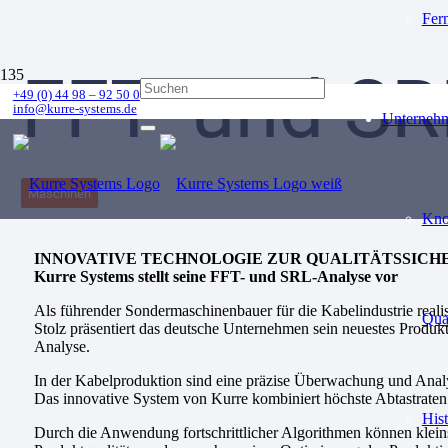
Fer
FFT- und SR
+49 (0) 44 98 – 92 50 0
info@kurre-systems.de
Unterneh
Maschinen
Kn
INNOVATIVE TECHNOLOGIE ZUR QUALITÄTSSIC
Kurre Systems stellt seine FFT- und SRL-Analyse vor
Als führender Sondermaschinenbauer für die Kabelindustrie reali
Qua
Stolz präsentiert das deutsche Unternehmen sein neuestes Produk
Analyse.
In der Kabelproduktion sind eine präzise Überwachung und Analys
Das innovative System von Kurre kombiniert höchste Abtastraten 
Hist
Durch die Anwendung fortschrittlicher Algorithmen können kleins