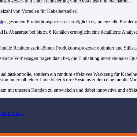
ionsprozesses und einer Reduzierung von Ausschuss und Nacharbeit.
zahl von Vorteilen für Kabelhersteller:
s gesamten Produktionsprozesses ermöglicht es, potenzielle Probleme
ws
z Abtastrate bei bis zu 6 Kanälen ermöglicht eine detaillierte Analyse
hnelle Reaktionszeit können Produktionsprozesse optimiert und Stillst
sche Vorhersagen tragen dazu bei, die Einhaltung internationaler Qual
litätskontrolle, sondern ein rundum effektives Werkzeug für Kabelherst
rsion innerhalb einer Linie bietet Kurre Systems zudem eine mobile Varia
sam mit unseren Kunden zu entwickeln und dabei innovative und effek
taktformular