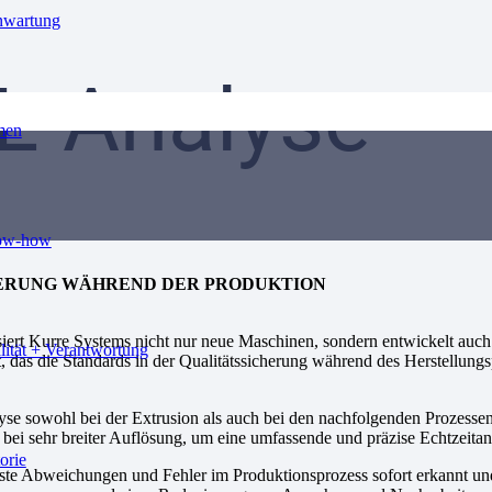
nwartung
L-Analyse
men
ow-how
HERUNG WÄHREND DER PRODUKTION
siert Kurre Systems nicht nur neue Maschinen, sondern entwickelt auc
lität + Verantwortung
t, das die Standards in der Qualitätssicherung während des Herstellun
e sowohl bei der Extrusion als auch bei den nachfolgenden Prozessen 
bei sehr breiter Auflösung, um eine umfassende und präzise Echtzeitan
orie
te Abweichungen und Fehler im Produktionsprozess sofort erkannt und k