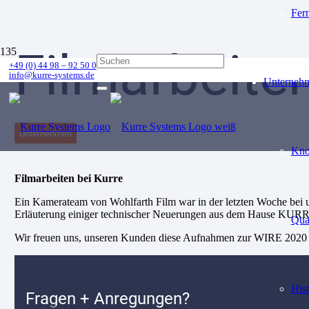
Fer
Filmarbeiten
+49 (0) 44 98 – 92 50 0
info@kurre-systems.de
Unterneh
Unternehmen
Kn
Filmarbeiten bei Kurre
Ein Kamerateam von Wohlfarth Film war in der letzten Woche bei 
Erläuterung einiger technischer Neuerungen aus dem Hause KUR
Qua
Wir freuen uns, unseren Kunden diese Aufnahmen zur WIRE 2020 au
Hist
Fragen + Anregungen?