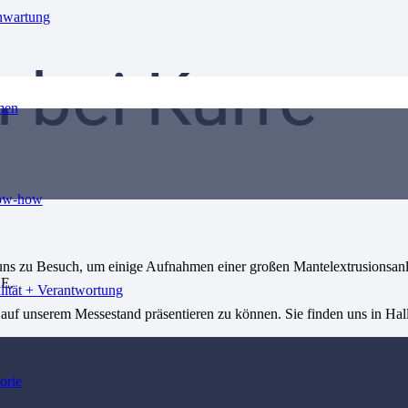
nwartung
 bei Kurre
men
ow-how
uns zu Besuch, um einige Aufnahmen einer großen Mantelextrusionsanl
RE.
lität + Verantwortung
f unserem Messestand präsentieren zu können. Sie finden uns in Hal
orie