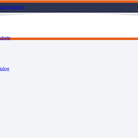
prechpartner
ndorte
talog