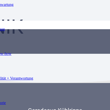
nwartung
IK
men
ow-how
lität + Verantwortung
orie