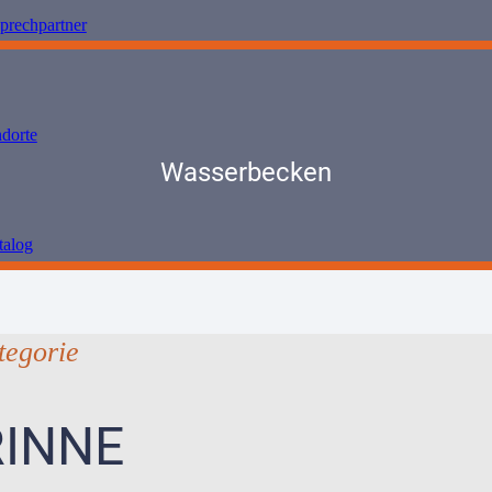
prechpartner
ndorte
Wasserbecken
talog
tegorie
INNE