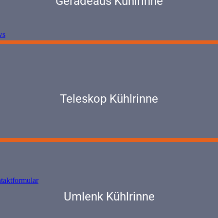
Geradeaus Kühlrinne
ws
Teleskop Kühlrinne
taktformular
Umlenk Kühlrinne