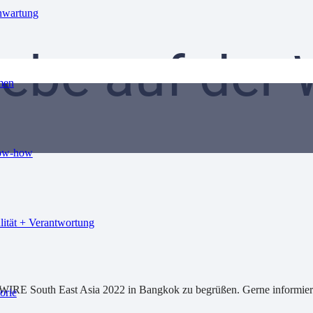
nwartung
iebe auf der 
men
ow-how
lität + Verantwortung
 WIRE South East Asia 2022 in Bangkok zu begrüßen. Gerne informieren
orie