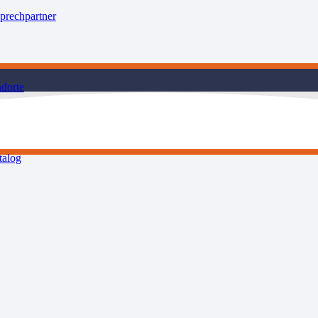
prechpartner
ndorte
talog