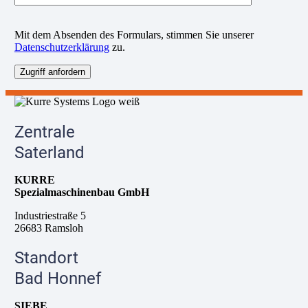
B
Mit dem Absenden des Formulars, stimmen Sie unserer
i
Datenschutzerklärung
zu.
t
t
e
l
a
s
s
Zentrale
e
d
Saterland
i
e
KURRE
s
Spezialmaschinenbau GmbH
e
s
Industriestraße 5
F
26683 Ramsloh
e
l
Standort
d
l
Bad Honnef
e
e
SIEBE
r