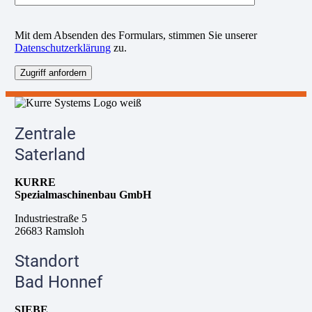
B
Mit dem Absenden des Formulars, stimmen Sie unserer
i
Datenschutzerklärung
zu.
t
t
e
l
a
s
s
Zentrale
e
d
Saterland
i
e
KURRE
s
Spezialmaschinenbau GmbH
e
s
Industriestraße 5
F
26683 Ramsloh
e
l
Standort
d
l
Bad Honnef
e
e
SIEBE
r