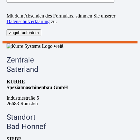
B
Mit dem Absenden des Formulars, stimmen Sie unserer
i
Datenschutzerklärung
zu.
t
t
e
l
a
s
s
Zentrale
e
d
Saterland
i
e
KURRE
s
Spezialmaschinenbau GmbH
e
s
Industriestraße 5
F
26683 Ramsloh
e
l
Standort
d
l
Bad Honnef
e
e
SIEBE
r