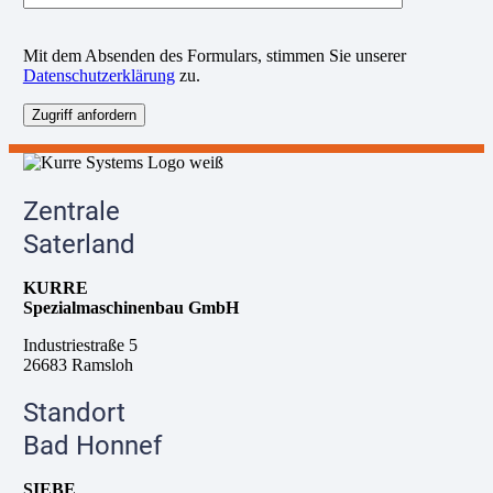
B
Mit dem Absenden des Formulars, stimmen Sie unserer
i
Datenschutzerklärung
zu.
t
t
e
l
a
s
s
Zentrale
e
d
Saterland
i
e
KURRE
s
Spezialmaschinenbau GmbH
e
s
Industriestraße 5
F
26683 Ramsloh
e
l
Standort
d
l
Bad Honnef
e
e
SIEBE
r