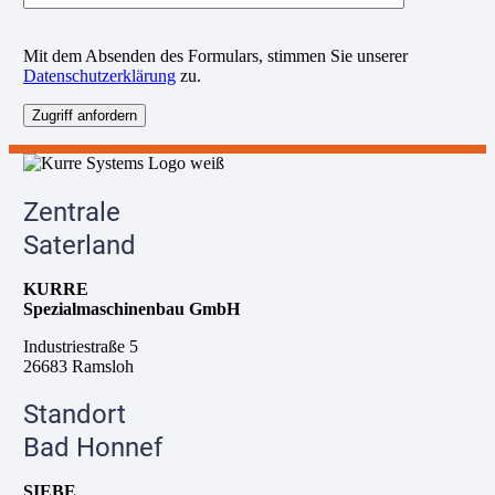
B
Mit dem Absenden des Formulars, stimmen Sie unserer
i
Datenschutzerklärung
zu.
t
t
e
l
a
s
s
Zentrale
e
d
Saterland
i
e
KURRE
s
Spezialmaschinenbau GmbH
e
s
Industriestraße 5
F
26683 Ramsloh
e
l
Standort
d
l
Bad Honnef
e
e
SIEBE
r