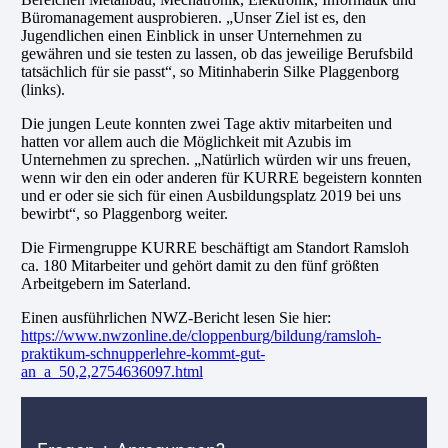
Büromanagement ausprobieren. „Unser Ziel ist es, den
Jugendlichen einen Einblick in unser Unternehmen zu
gewähren und sie testen zu lassen, ob das jeweilige Berufsbild
tatsächlich für sie passt“, so Mitinhaberin Silke Plaggenborg
(links).
Die jungen Leute konnten zwei Tage aktiv mitarbeiten und
hatten vor allem auch die Möglichkeit mit Azubis im
Unternehmen zu sprechen. „Natürlich würden wir uns freuen,
wenn wir den ein oder anderen für KURRE begeistern konnten
und er oder sie sich für einen Ausbildungsplatz 2019 bei uns
bewirbt“, so Plaggenborg weiter.
Die Firmengruppe KURRE beschäftigt am Standort Ramsloh
ca. 180 Mitarbeiter und gehört damit zu den fünf größten
Arbeitgebern im Saterland.
Einen ausführlichen NWZ-Bericht lesen Sie hier:
https://www.nwzonline.de/cloppenburg/bildung/ramsloh-
praktikum-schnupperlehre-kommt-gut-
an_a_50,2,2754636097.html